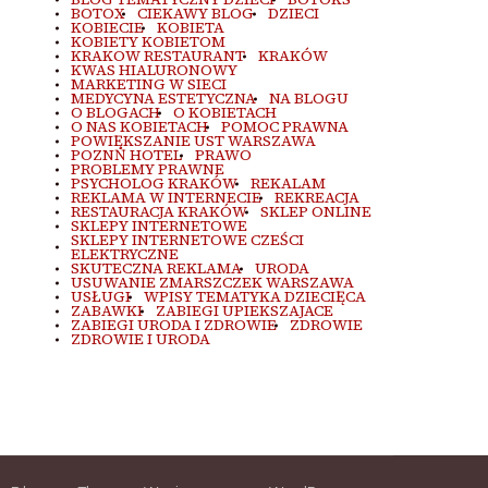
BOTOX
CIEKAWY BLOG
DZIECI
KOBIECIE
KOBIETA
KOBIETY KOBIETOM
KRAKOW RESTAURANT
KRAKÓW
KWAS HIALURONOWY
MARKETING W SIECI
MEDYCYNA ESTETYCZNA
NA BLOGU
O BLOGACH
O KOBIETACH
O NAS KOBIETACH
POMOC PRAWNA
POWIĘKSZANIE UST WARSZAWA
POZNŃ HOTEL
PRAWO
PROBLEMY PRAWNE
PSYCHOLOG KRAKÓW
REKALAM
REKLAMA W INTERNECIE
REKREACJA
RESTAURACJA KRAKÓW
SKLEP ONLINE
SKLEPY INTERNETOWE
SKLEPY INTERNETOWE CZEŚCI
ELEKTRYCZNE
SKUTECZNA REKLAMA
URODA
USUWANIE ZMARSZCZEK WARSZAWA
USŁUGI
WPISY TEMATYKA DZIECIĘCA
ZABAWKI
ZABIEGI UPIEKSZAJACE
ZABIEGI URODA I ZDROWIE
ZDROWIE
ZDROWIE I URODA