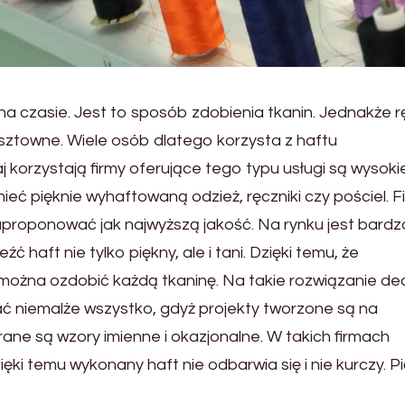
t na czasie. Jest to sposób zdobienia tkanin. Jednakże 
sztowne. Wiele osób dlatego korzysta z haftu
j korzystają firmy oferujące tego typu usługi są wysokie
ć pięknie wyhaftowaną odzież, ręczniki czy pościel. F
aproponować jak najwyższą jakość. Na rynku jest bardz
 haft nie tylko piękny, ale i tani. Dzięki temu, że
można ozdobić każdą tkaninę. Na takie rozwiązanie de
ć niemalże wszystko, gdyż projekty tworzone są na
ane są wzory imienne i okazjonalne. W takich firmach
i temu wykonany haft nie odbarwia się i nie kurczy. Pi