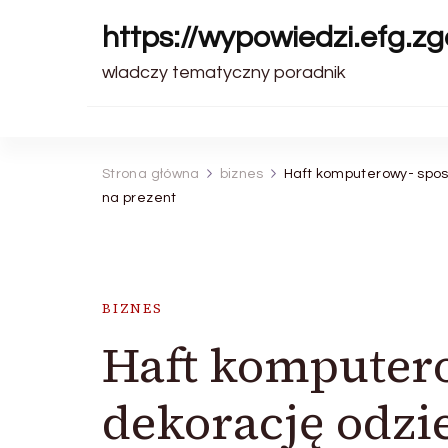
https://wypowiedzi.efg.zg
wladczy tematyczny poradnik
Strona główna
biznes
Haft komputerowy- spos
na prezent
BIZNES
Haft komputer
dekorację odzi