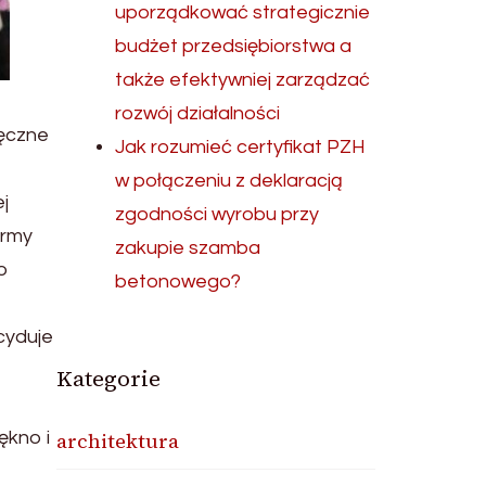
uporządkować strategicznie
budżet przedsiębiorstwa a
także efektywniej zarządzać
rozwój działalności
ręczne
Jak rozumieć certyfikat PZH
w połączeniu z deklaracją
j
zgodności wyrobu przy
irmy
zakupie szamba
o
betonowego?
cyduje
Kategorie
architektura
ękno i