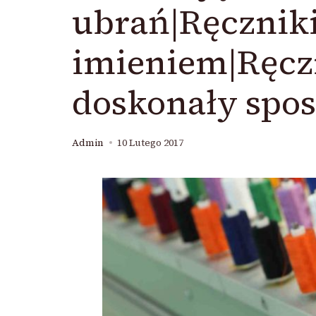
ubrań|Ręcznik
imieniem|Ręcz
doskonały spos
Admin
10 Lutego 2017