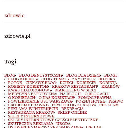
zdrowie
zdrowie.pl
Tagi
BLOG
BLOG DENTYSTYCZNY
BLOG DLA DZIECI
BLOGI
BLOG KOBIETY
BLOG TEMATYCZNY DZIECI
BOTOKS
BOTOX
CIEKAWY BLOG
DZIECI
KOBIECIE
KOBIETA
KOBIETY KOBIETOM
KRAKOW RESTAURANT
KRAKÓW
KWAS HIALURONOWY
MARKETING W SIECI
MEDYCYNA ESTETYCZNA
NA BLOGU
O BLOGACH
O KOBIETACH
O NAS KOBIETACH
POMOC PRAWNA
POWIĘKSZANIE UST WARSZAWA
POZNŃ HOTEL
PRAWO
PROBLEMY PRAWNE
PSYCHOLOG KRAKÓW
REKALAM
REKLAMA W INTERNECIE
REKREACJA
RESTAURACJA KRAKÓW
SKLEP ONLINE
SKLEPY INTERNETOWE
SKLEPY INTERNETOWE CZEŚCI ELEKTRYCZNE
SKUTECZNA REKLAMA
URODA
USUWANIE ZMARSZCZEK WARSZAWA
USŁUGI