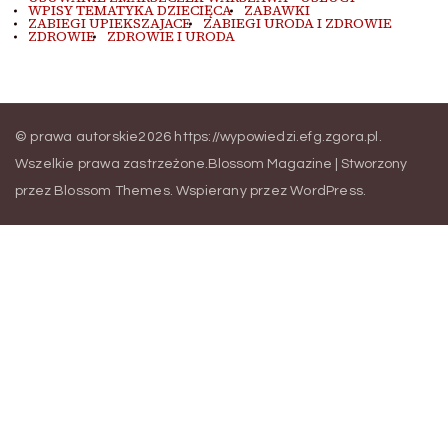
WPISY TEMATYKA DZIECIĘCA
ZABAWKI
ZABIEGI UPIEKSZAJACE
ZABIEGI URODA I ZDROWIE
ZDROWIE
ZDROWIE I URODA
© prawa autorskie2026
https://wypowiedzi.efg.zgora.pl
.
Wszelkie prawa zastrzeżone.
Blossom Magazine | Stworzony
przez
Blossom Themes
.
Wspierany przez
WordPress
.