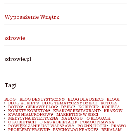
Wyposażenie Wnętrz
zdrowie
zdrowie.pl
Tagi
BLOG
BLOG DENTYSTYCZNY
BLOG DLA DZIECI
BLOGI
BLOG KOBIETY
BLOG TEMATYCZNY DZIECI
BOTOKS
BOTOX
CIEKAWY BLOG
DZIECI
KOBIECIE
KOBIETA
KOBIETY KOBIETOM
KRAKOW RESTAURANT
KRAKÓW
KWAS HIALURONOWY
MARKETING W SIECI
MEDYCYNA ESTETYCZNA
NA BLOGU
O BLOGACH
O KOBIETACH
O NAS KOBIETACH
POMOC PRAWNA
POWIĘKSZANIE UST WARSZAWA
POZNŃ HOTEL
PRAWO
PROBLEMY PRAWNE
PSYCHOLOG KRAKÓW
REKALAM