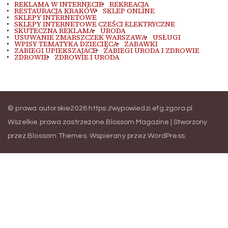
REKLAMA W INTERNECIE
REKREACJA
RESTAURACJA KRAKÓW
SKLEP ONLINE
SKLEPY INTERNETOWE
SKLEPY INTERNETOWE CZEŚCI ELEKTRYCZNE
SKUTECZNA REKLAMA
URODA
USUWANIE ZMARSZCZEK WARSZAWA
USŁUGI
WPISY TEMATYKA DZIECIĘCA
ZABAWKI
ZABIEGI UPIEKSZAJACE
ZABIEGI URODA I ZDROWIE
ZDROWIE
ZDROWIE I URODA
© prawa autorskie2026
https://wypowiedzi.efg.zgora.pl
.
Wszelkie prawa zastrzeżone.
Blossom Magazine | Stworzony
przez
Blossom Themes
.
Wspierany przez
WordPress
.