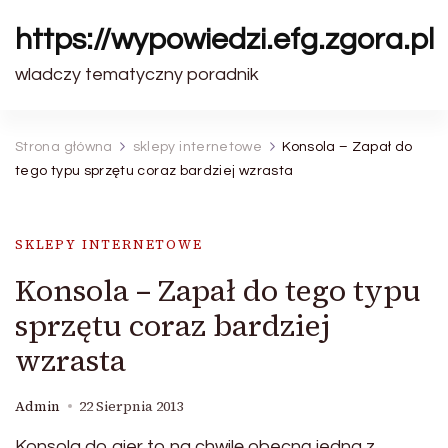
https://wypowiedzi.efg.zgora.pl
wladczy tematyczny poradnik
Strona główna
sklepy internetowe
Konsola – Zapał do
tego typu sprzętu coraz bardziej wzrasta
SKLEPY INTERNETOWE
Konsola – Zapał do tego typu
sprzętu coraz bardziej
wzrasta
Admin
22 Sierpnia 2013
Konsola do gier to na chwilę obecną jedna z