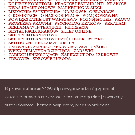
KOBIETY KOBIETOM
KRAKOW RESTAURANT
KRAKÓW
KWAS HIALURONOWY
MARKETING W SIECI
MEDYCYNA ESTETYCZNA
NA BLOGU
O BLOGACH
O KOBIETACH
O NAS KOBIETACH
POMOC PRAWNA
POWIĘKSZANIE UST WARSZAWA
POZNŃ HOTEL
PRAWO
PROBLEMY PRAWNE
PSYCHOLOG KRAKÓW
REKALAM
REKLAMA W INTERNECIE
REKREACJA
RESTAURACJA KRAKÓW
SKLEP ONLINE
SKLEPY INTERNETOWE
SKLEPY INTERNETOWE CZEŚCI ELEKTRYCZNE
SKUTECZNA REKLAMA
URODA
USUWANIE ZMARSZCZEK WARSZAWA
USŁUGI
WPISY TEMATYKA DZIECIĘCA
ZABAWKI
ZABIEGI UPIEKSZAJACE
ZABIEGI URODA I ZDROWIE
ZDROWIE
ZDROWIE I URODA
© prawa autorskie2026
https://wypowiedzi.efg.zgora.pl
.
Wszelkie prawa zastrzeżone.
Blossom Magazine | Stworzony
przez
Blossom Themes
.
Wspierany przez
WordPress
.