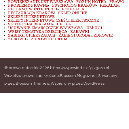
POWIĘKSZANIE UST WARSZAWA
POZNŃ HOTEL
PRAWO
PROBLEMY PRAWNE
PSYCHOLOG KRAKÓW
REKALAM
REKLAMA W INTERNECIE
REKREACJA
RESTAURACJA KRAKÓW
SKLEP ONLINE
SKLEPY INTERNETOWE
SKLEPY INTERNETOWE CZEŚCI ELEKTRYCZNE
SKUTECZNA REKLAMA
URODA
USUWANIE ZMARSZCZEK WARSZAWA
USŁUGI
WPISY TEMATYKA DZIECIĘCA
ZABAWKI
ZABIEGI UPIEKSZAJACE
ZABIEGI URODA I ZDROWIE
ZDROWIE
ZDROWIE I URODA
© prawa autorskie2026
https://wypowiedzi.efg.zgora.pl
.
Wszelkie prawa zastrzeżone.
Blossom Magazine | Stworzony
przez
Blossom Themes
.
Wspierany przez
WordPress
.