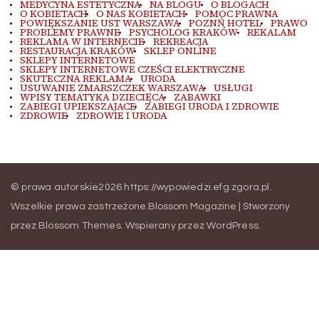
MEDYCYNA ESTETYCZNA
NA BLOGU
O BLOGACH
O KOBIETACH
O NAS KOBIETACH
POMOC PRAWNA
POWIĘKSZANIE UST WARSZAWA
POZNŃ HOTEL
PRAWO
PROBLEMY PRAWNE
PSYCHOLOG KRAKÓW
REKALAM
REKLAMA W INTERNECIE
REKREACJA
RESTAURACJA KRAKÓW
SKLEP ONLINE
SKLEPY INTERNETOWE
SKLEPY INTERNETOWE CZEŚCI ELEKTRYCZNE
SKUTECZNA REKLAMA
URODA
USUWANIE ZMARSZCZEK WARSZAWA
USŁUGI
WPISY TEMATYKA DZIECIĘCA
ZABAWKI
ZABIEGI UPIEKSZAJACE
ZABIEGI URODA I ZDROWIE
ZDROWIE
ZDROWIE I URODA
© prawa autorskie2026
https://wypowiedzi.efg.zgora.pl
.
Wszelkie prawa zastrzeżone.
Blossom Magazine | Stworzony
przez
Blossom Themes
.
Wspierany przez
WordPress
.