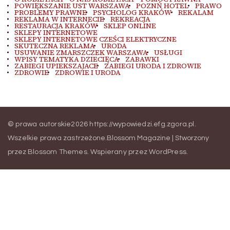
POWIĘKSZANIE UST WARSZAWA
POZNŃ HOTEL
PRAWO
PROBLEMY PRAWNE
PSYCHOLOG KRAKÓW
REKALAM
REKLAMA W INTERNECIE
REKREACJA
RESTAURACJA KRAKÓW
SKLEP ONLINE
SKLEPY INTERNETOWE
SKLEPY INTERNETOWE CZEŚCI ELEKTRYCZNE
SKUTECZNA REKLAMA
URODA
USUWANIE ZMARSZCZEK WARSZAWA
USŁUGI
WPISY TEMATYKA DZIECIĘCA
ZABAWKI
ZABIEGI UPIEKSZAJACE
ZABIEGI URODA I ZDROWIE
ZDROWIE
ZDROWIE I URODA
© prawa autorskie2026
https://wypowiedzi.efg.zgora.pl
.
Wszelkie prawa zastrzeżone.
Blossom Magazine | Stworzony
przez
Blossom Themes
.
Wspierany przez
WordPress
.