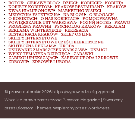
BOTOX
CIEKAWY BLOG
DZIECI
KOBIECIE
KOBIETA
KOBIETY KOBIETOM
KRAKOW RESTAURANT
KRAKÓW
KWAS HIALURONOWY
MARKETING W SIECI
MEDYCYNA ESTETYCZNA
NA BLOGU
O BLOGACH
O KOBIETACH
O NAS KOBIETACH
POMOC PRAWNA
POWIĘKSZANIE UST WARSZAWA
POZNŃ HOTEL
PRAWO
PROBLEMY PRAWNE
PSYCHOLOG KRAKÓW
REKALAM
REKLAMA W INTERNECIE
REKREACJA
RESTAURACJA KRAKÓW
SKLEP ONLINE
SKLEPY INTERNETOWE
SKLEPY INTERNETOWE CZEŚCI ELEKTRYCZNE
SKUTECZNA REKLAMA
URODA
USUWANIE ZMARSZCZEK WARSZAWA
USŁUGI
WPISY TEMATYKA DZIECIĘCA
ZABAWKI
ZABIEGI UPIEKSZAJACE
ZABIEGI URODA I ZDROWIE
ZDROWIE
ZDROWIE I URODA
© prawa autorskie2026
https://wypowiedzi.efg.zgora.pl
.
Wszelkie prawa zastrzeżone.
Blossom Magazine | Stworzony
przez
Blossom Themes
.
Wspierany przez
WordPress
.