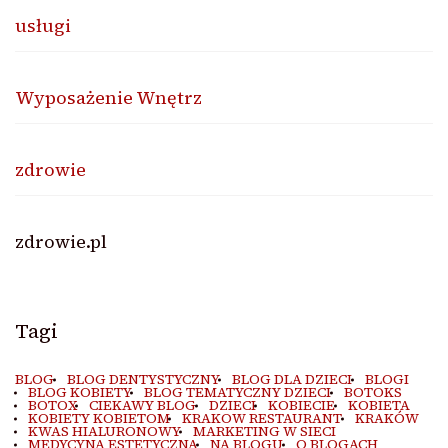
usługi
Wyposażenie Wnętrz
zdrowie
zdrowie.pl
Tagi
BLOG
BLOG DENTYSTYCZNY
BLOG DLA DZIECI
BLOGI
BLOG KOBIETY
BLOG TEMATYCZNY DZIECI
BOTOKS
BOTOX
CIEKAWY BLOG
DZIECI
KOBIECIE
KOBIETA
KOBIETY KOBIETOM
KRAKOW RESTAURANT
KRAKÓW
KWAS HIALURONOWY
MARKETING W SIECI
MEDYCYNA ESTETYCZNA
NA BLOGU
O BLOGACH