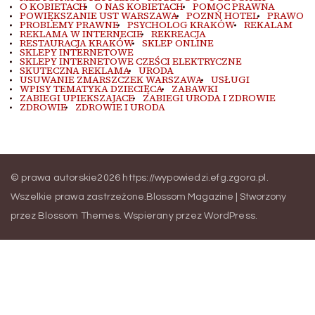
O KOBIETACH
O NAS KOBIETACH
POMOC PRAWNA
POWIĘKSZANIE UST WARSZAWA
POZNŃ HOTEL
PRAWO
PROBLEMY PRAWNE
PSYCHOLOG KRAKÓW
REKALAM
REKLAMA W INTERNECIE
REKREACJA
RESTAURACJA KRAKÓW
SKLEP ONLINE
SKLEPY INTERNETOWE
SKLEPY INTERNETOWE CZEŚCI ELEKTRYCZNE
SKUTECZNA REKLAMA
URODA
USUWANIE ZMARSZCZEK WARSZAWA
USŁUGI
WPISY TEMATYKA DZIECIĘCA
ZABAWKI
ZABIEGI UPIEKSZAJACE
ZABIEGI URODA I ZDROWIE
ZDROWIE
ZDROWIE I URODA
© prawa autorskie2026
https://wypowiedzi.efg.zgora.pl
.
Wszelkie prawa zastrzeżone.
Blossom Magazine | Stworzony
przez
Blossom Themes
.
Wspierany przez
WordPress
.