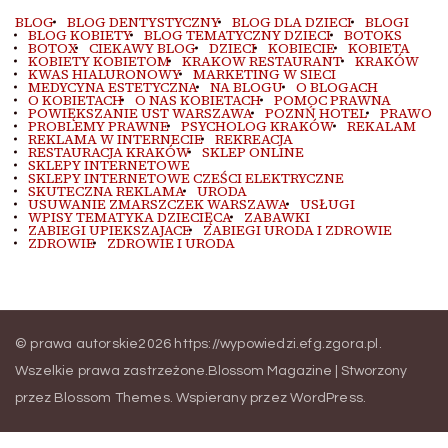
BLOG
BLOG DENTYSTYCZNY
BLOG DLA DZIECI
BLOGI
BLOG KOBIETY
BLOG TEMATYCZNY DZIECI
BOTOKS
BOTOX
CIEKAWY BLOG
DZIECI
KOBIECIE
KOBIETA
KOBIETY KOBIETOM
KRAKOW RESTAURANT
KRAKÓW
KWAS HIALURONOWY
MARKETING W SIECI
MEDYCYNA ESTETYCZNA
NA BLOGU
O BLOGACH
O KOBIETACH
O NAS KOBIETACH
POMOC PRAWNA
POWIĘKSZANIE UST WARSZAWA
POZNŃ HOTEL
PRAWO
PROBLEMY PRAWNE
PSYCHOLOG KRAKÓW
REKALAM
REKLAMA W INTERNECIE
REKREACJA
RESTAURACJA KRAKÓW
SKLEP ONLINE
SKLEPY INTERNETOWE
SKLEPY INTERNETOWE CZEŚCI ELEKTRYCZNE
SKUTECZNA REKLAMA
URODA
USUWANIE ZMARSZCZEK WARSZAWA
USŁUGI
WPISY TEMATYKA DZIECIĘCA
ZABAWKI
ZABIEGI UPIEKSZAJACE
ZABIEGI URODA I ZDROWIE
ZDROWIE
ZDROWIE I URODA
© prawa autorskie2026
https://wypowiedzi.efg.zgora.pl
.
Wszelkie prawa zastrzeżone.
Blossom Magazine | Stworzony
przez
Blossom Themes
.
Wspierany przez
WordPress
.