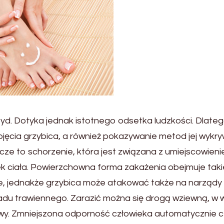
yd. Dotyka jednak istotnego odsetka ludzkości. Dlateg
ojęcia grzybica, a również pokazywanie metod jej wykr
cze to schorzenie, która jest związana z umiejscowien
 ciała. Powierzchowna forma zakażenia obejmuje taki
ie, jednakże grzybica może atakować także na narządy
ładu trawiennego. Zarazić można się drogą wziewną, w 
wy. Zmniejszona odporność człowieka automatycznie c