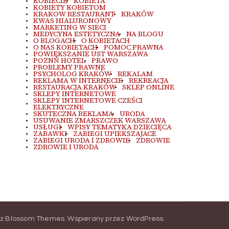
KOBIECIE
KOBIETA
KOBIETY KOBIETOM
KRAKOW RESTAURANT
KRAKÓW
KWAS HIALURONOWY
MARKETING W SIECI
MEDYCYNA ESTETYCZNA
NA BLOGU
O BLOGACH
O KOBIETACH
O NAS KOBIETACH
POMOC PRAWNA
POWIĘKSZANIE UST WARSZAWA
POZNŃ HOTEL
PRAWO
PROBLEMY PRAWNE
PSYCHOLOG KRAKÓW
REKALAM
REKLAMA W INTERNECIE
REKREACJA
RESTAURACJA KRAKÓW
SKLEP ONLINE
SKLEPY INTERNETOWE
SKLEPY INTERNETOWE CZEŚCI
ELEKTRYCZNE
SKUTECZNA REKLAMA
URODA
USUWANIE ZMARSZCZEK WARSZAWA
USŁUGI
WPISY TEMATYKA DZIECIĘCA
ZABAWKI
ZABIEGI UPIEKSZAJACE
ZABIEGI URODA I ZDROWIE
ZDROWIE
ZDROWIE I URODA
ez
Blossom Themes
.
Wspierany przez
WordPress
.