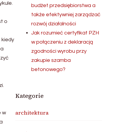
ykule.
budżet przedsiębiorstwa a
także efektywniej zarządzać
st o
rozwój działalności
Jak rozumieć certyfikat PZH
 kiedy
w połączeniu z deklaracją
 a
zgodności wyrobu przy
czyć
zakupie szamba
betonowego?
i.
Kategorie
architektura
e w
na