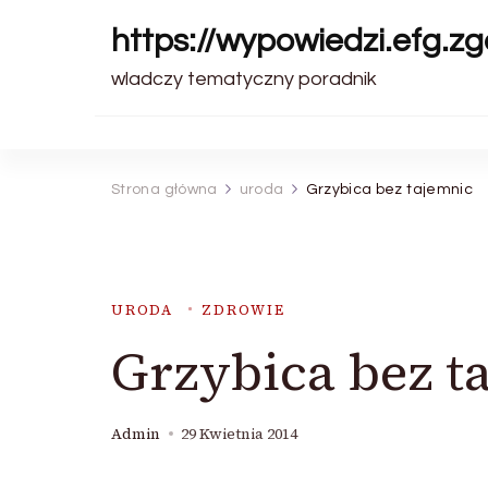
https://wypowiedzi.efg.zg
wladczy tematyczny poradnik
Strona główna
uroda
Grzybica bez tajemnic
URODA
ZDROWIE
Grzybica bez t
Admin
29 Kwietnia 2014