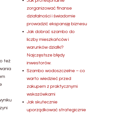
Jak profesjonalnie
zorganizować finanse
działalności i świadomie
prowadzić ekspansję biznesu
Jak dobrać szambo do
liczby mieszkańców i
warunków działki?
Najczęstsze błędy
o też
inwestorów.
ywania
Szambo wodoszczelne – co
iem
warto wiedzieć przed
e
zakupem z praktycznymi
wskazówkami
wyniku
Jak skutecznie
zyni
uporządkować strategicznie