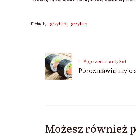
grzybica
grzybice
Etykiety:
Nawigacja
Poprzedni artykuł
wpisu
Porozmawiajmy o 
Możesz również p