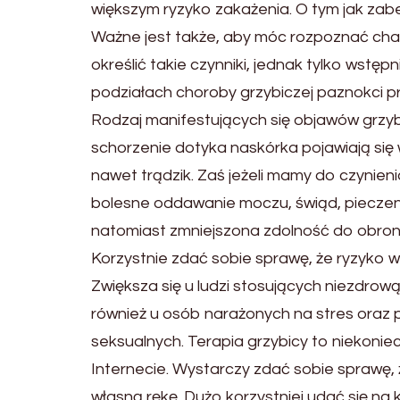
większym ryzyko zakażenia. O tym jak zab
Ważne jest także, aby móc rozpoznać char
określić takie czynniki, jednak tylko wstęp
podziałach choroby grzybiczej paznokci p
Rodzaj manifestujących się objawów grzybi
schorzenie dotyka naskórka pojawiają się w
nawet trądzik. Zaś jeżeli mamy do czyni
bolesne oddawanie moczu, świąd, pieczen
natomiast zmniejszona zdolność do obrony
Korzystnie zdać sobie sprawę, że ryzyko wy
Zwiększa się u ludzi stosujących niezdrow
również u osób narażonych na stres oraz 
seksualnych. Terapia grzybicy to niekoni
Internecie. Wystarczy zdać sobie sprawę,
własną rękę. Dużo korzystniej udać się na k