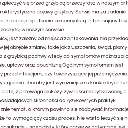
ezpieczyć się przed grzybicą przeczytasz w naszym art
akterystyczne objawy grzybicy. Serwis ma za zadanie
nie, zalecając spotkanie ze specjalistą. Interesujący tek
rzeczytaj w naszym serwisie
cy, jest zależny od miejsca zainfekowania. Na przykład
 jej obrębie zmiany, takie jak złuszczenia, świąd, plamy
enia z grzybicą pochwy wtedy do symptomów można zali
ie, upławy oraz opuchliznę.Ogólnym symptomem jest
 przed infekcjami, czy towarzyszące jej przemęczenie.
stąpienia choroby jest wyraźniejsze u konkretnych ludz
ą dietę, z przewagą glukozy, żywności modyfikowanej, a
posiadających skłonności do ryzykownych praktyk
ecznie temat, o którym powinno się zdobywać informacj
 że to wymagający czasu proces. Nie warto leczyć się 
onsultację u specjalisty, który dobierze optymalne leki.