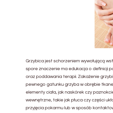
Grzybica jest schorzeniem wywołującą wst
spore znaczenie ma edukacja o definicji p
oraz poddawania terapii. Zakażenie grzybi
pewnego gatunku grzyba w obrębie tkanek
elementy ciała, jak naskórek czy paznokc
wewnętrzne, takie jak płuca czy części uk
przyjęcia pokarmu lub w sposób kontakto