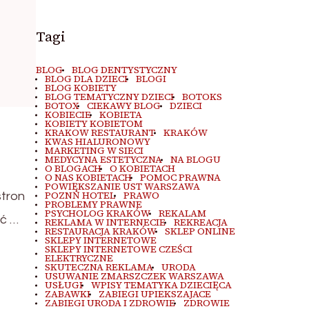
Tagi
BLOG
BLOG DENTYSTYCZNY
BLOG DLA DZIECI
BLOGI
BLOG KOBIETY
BLOG TEMATYCZNY DZIECI
BOTOKS
BOTOX
CIEKAWY BLOG
DZIECI
KOBIECIE
KOBIETA
KOBIETY KOBIETOM
KRAKOW RESTAURANT
KRAKÓW
KWAS HIALURONOWY
MARKETING W SIECI
MEDYCYNA ESTETYCZNA
NA BLOGU
O BLOGACH
O KOBIETACH
O NAS KOBIETACH
POMOC PRAWNA
POWIĘKSZANIE UST WARSZAWA
POZNŃ HOTEL
PRAWO
stron
PROBLEMY PRAWNE
PSYCHOLOG KRAKÓW
REKALAM
ić …
REKLAMA W INTERNECIE
REKREACJA
RESTAURACJA KRAKÓW
SKLEP ONLINE
SKLEPY INTERNETOWE
SKLEPY INTERNETOWE CZEŚCI
ELEKTRYCZNE
SKUTECZNA REKLAMA
URODA
USUWANIE ZMARSZCZEK WARSZAWA
USŁUGI
WPISY TEMATYKA DZIECIĘCA
ZABAWKI
ZABIEGI UPIEKSZAJACE
ZABIEGI URODA I ZDROWIE
ZDROWIE