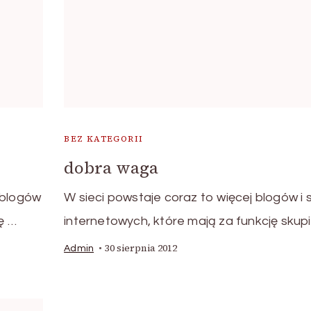
BEZ KATEGORII
dobra waga
 blogów
W sieci powstaje coraz to więcej blogów i 
ę …
internetowych, które mają za funkcję skup
30 sierpnia 2012
Admin