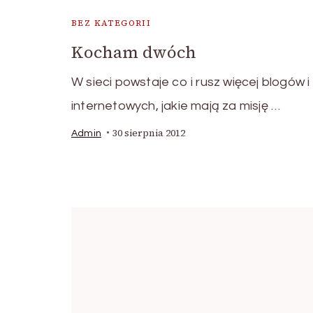
BEZ KATEGORII
Kocham dwóch
W sieci powstaje co i rusz więcej blogów i
internetowych, jakie mają za misję …
30 sierpnia 2012
Admin